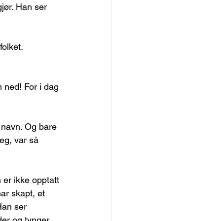
jør. Han ser 
folket.
 ned! For i dag 
 navn. Og bare 
eg, var så 
er ikke opptatt 
ar skapt, et 
Han ser 
der og tynger.