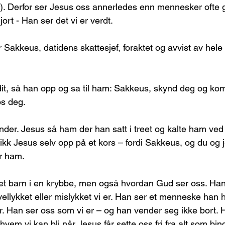
). Derfor ser Jesus oss annerledes enn mennesker ofte g
jort - Han ser det vi er verdt.
 Sakkeus, datidens skattesjef, foraktet og avvist av hele 
t, så han opp og sa til ham: Sakkeus, skynd deg og kom
os deg.
nder. Jesus så ham der han satt i treet og kalte ham ved
kk Jesus selv opp på et kors – fordi Sakkeus, og du og j
or ham.
et barn i en krybbe, men også hvordan Gud ser oss. Han 
ellykket eller mislykket vi er. Han ser et menneske han h
 Han ser oss som vi er – og han vender seg ikke bort. 
 hvem vi kan bli når Jesus får sette oss fri fra alt som bin