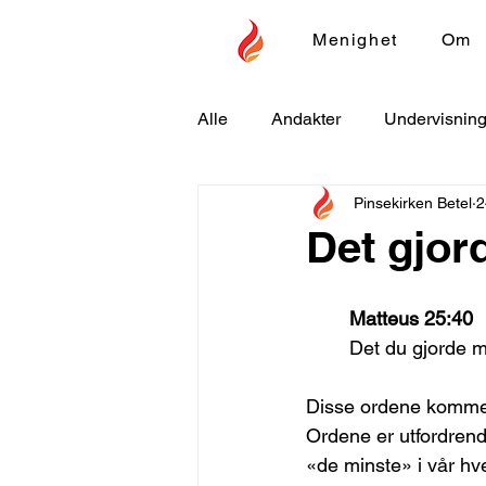
Menighet
Om
Alle
Andakter
Undervisnin
Pinsekirken Betel
2
Det gjor
Matteus 25:40
Det du gjorde m
Disse ordene kommer 
Ordene er utfordrende
«de minste» i vår h