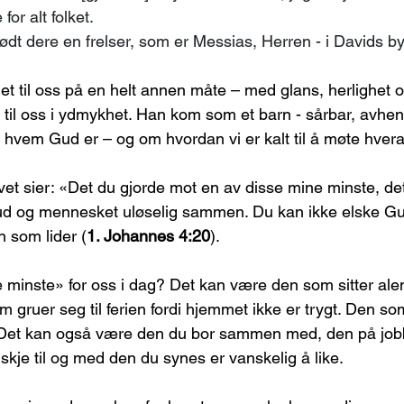
for alt folket.
 født dere en frelser, som er Messias, Herren - i Davids by
 til oss på en helt annen måte – med glans, herlighet 
 til oss i ydmykhet. Han kom som et barn - sårbar, avhen
 hvem Gud er – og om hvordan vi er kalt til å møte hver
ivet sier: «Det du gjorde mot en av disse mine minste, de
d og mennesket uløselig sammen. Du kan ikke elske Gu
n som lider (
1. Johannes 4:20
).
 minste» for oss i dag? Det kan være den som sitter al
gruer seg til ferien fordi hjemmet ikke er trygt. Den som
or. Det kan også være den du bor sammen med, den på jobb
skje til og med den du synes er vanskelig å like.