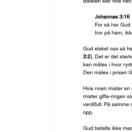
Bibelen sier noe hel
Johannes 3:16
For så har Gud 
tror på ham, ikk
Gud elsket oss så hø
2:2
). Det er det ster
kan måles i hvor ryddi
Den måles i prisen Gu
Hvis noen mister en k
mister gifte-ringen s
verdifull. På samme 
opp.
Gud betalte ikke med