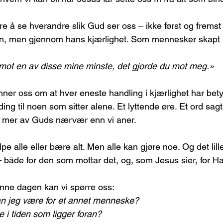
e å se hverandre slik Gud ser oss – ikke først og fremst
n, men gjennom hans kjærlighet. Som mennesker skapt i
mot en av disse mine minste, det gjorde du mot meg.»
ner oss om at hver eneste handling i kjærlighet har bety
ing til noen som sitter alene. Et lyttende øre. Et ord sagt 
 mer av Guds nærvær enn vi aner.
e alle eller bære alt. Men alle kan gjøre noe. Og det lille 
– både for den som mottar det, og, som Jesus sier, for H
enne dagen kan vi spørre oss:
an jeg være for et annet menneske?
 i tiden som ligger foran?