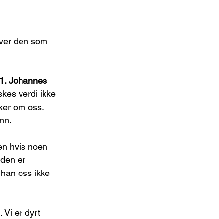
hver den som 
1. Johannes 
skes verdi ikke 
nker om oss. 
ønn.
en hvis noen 
 den er 
 han oss ikke 
)
. Vi er dyrt 