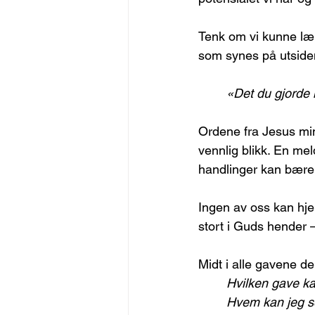
Tenk om vi kunne lær
som synes på utside
«Det du gjorde 
Ordene fra Jesus min
vennlig blikk. En meld
handlinger kan bære
Ingen av oss kan hjelp
stort i Guds hender 
Midt i alle gavene d
Hvilken gave k
Hvem kan jeg se