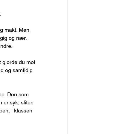
.
og makt. Men 
gig og nær. 
andre.
t gjorde du mot 
d og samtidig 
ene. Den som 
 er syk, sliten 
en, i klassen 