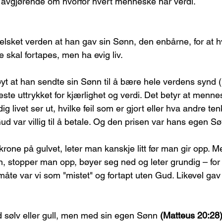
t avgjørende om hvorfor hvert menneske har verdi.
elsket verden at han gav sin Sønn, den enbårne, for at 
e skal fortapes, men ha evig liv.
yt at han sendte sin Sønn til å bære hele verdens synd (
keste uttrykket for kjærlighet og verdi. Det betyr at menne
g livet ser ut, hvilke feil som er gjort eller hva andre te
d var villig til å betale. Og den prisen var hans egen S
rone på gulvet, leter man kanskje litt før man gir opp. M
in, stopper man opp, bøyer seg ned og leter grundig – for
måte var vi som "mistet" og fortapt uten Gud. Likevel gav
 sølv eller gull, men med sin egen Sønn 
(Matteus 20:28