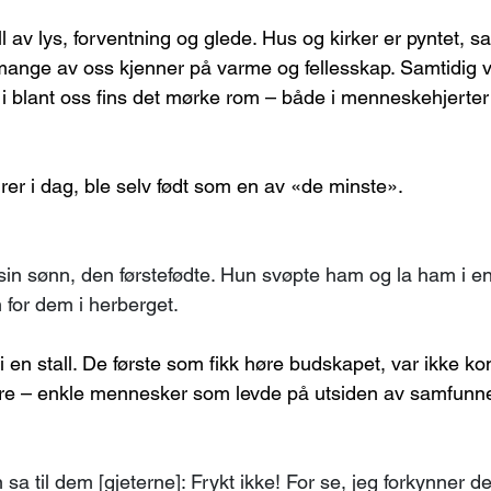
ll av lys, forventning og glede. Hus og kirker er pyntet, s
mange av oss kjenner på varme og fellesskap. Samtidig ve
dt i blant oss fins det mørke rom – både i menneskehjerter
rer i dag, ble selv født som en av «de minste».
sin sønn, den førstefødte. Hun svøpte ham og la ham i en 
 for dem i herberget.
 i en stall. De første som fikk høre budskapet, var ikke ko
re – enkle mennesker som levde på utsiden av samfunne
sa til dem [gjeterne]: Frykt ikke! For se, jeg forkynner de