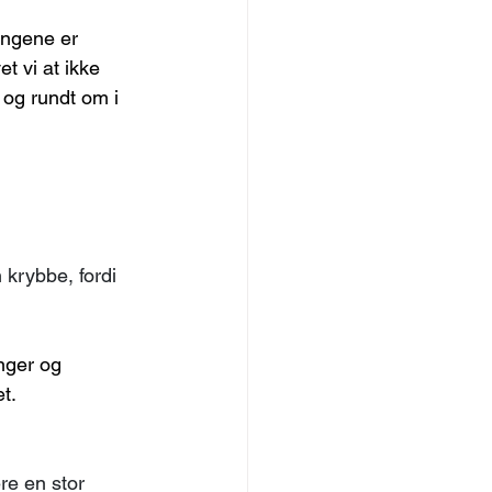
angene er 
t vi at ikke 
 og rundt om i 
krybbe, fordi 
nger og 
t.
re en stor 