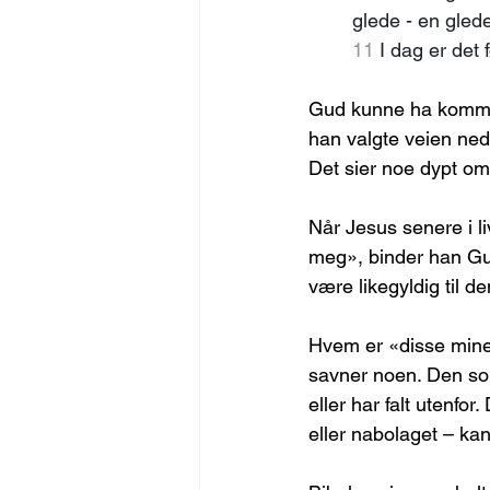
glede - en glede 
11
 I dag er det
Gud kunne ha kommet
han valgte veien ned
Det sier noe dypt om
Når Jesus senere i l
meg», binder han Gu
være likegyldig til de
Hvem er «disse mine
savner noen. Den som 
eller har falt utenf
eller nabolaget – kan