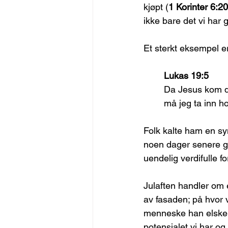
kjøpt (
1 Korinter 6:20
ikke bare det vi har g
Et sterkt eksempel er
Lukas 19:5
Da Jesus kom di
må jeg ta inn h
Folk kalte ham en sy
noen dager senere gi
uendelig verdifulle f
Julaften handler om 
av fasaden; på hvor v
menneske han elsker.
potensialet vi har og