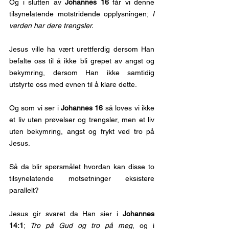
Og i slutten av 
Johannes 16
 får vi denne 
tilsynelatende motstridende opplysningen; 
I 
verden har dere trengsler.
Jesus ville ha vært urettferdig dersom Han 
befalte oss til å ikke bli grepet av angst og 
bekymring, dersom Han ikke samtidig 
utstyrte oss med evnen til å klare dette. 
Og som vi ser i 
Johannes 16
 så loves vi ikke 
et liv uten prøvelser og trengsler, men et liv 
uten bekymring, angst og frykt ved tro på 
Jesus.
Så da blir spørsmålet hvordan kan disse to 
tilsynelatende motsetninger eksistere 
parallelt? 
Jesus gir svaret da Han sier i 
Johannes 
14:1
; 
Tro på Gud og tro på meg
, og i 