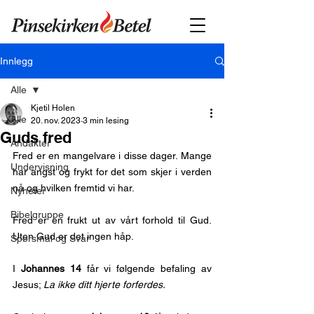
Innlegg
Alle
Kjetil Holen
Alle
20. nov. 2023
3 min lesing
Guds fred
Andakter
Fred er en mangelvare i disse dager. Mange 
Undervisning
har angst og frykt for det som skjer i verden 
nå og hvilken fremtid vi har.
Nyheter
Bibelgruppe
Fred er en frukt ut av vårt forhold til Gud. 
Uten Gud er det ingen håp.
Spørsmål og Svar
I 
Johannes 14
 får vi følgende befaling av 
Jesus; 
La ikke ditt hjerte forferdes.