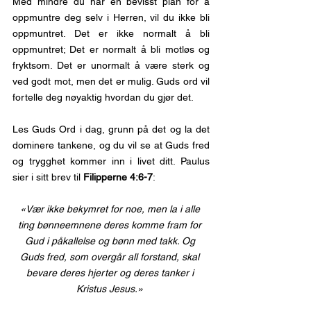
Med mindre du har en bevisst plan for å 
oppmuntre deg selv i Herren, vil du ikke bli 
oppmuntret. Det er ikke normalt å bli 
oppmuntret; Det er normalt å bli motløs og 
fryktsom. Det er unormalt å være sterk og 
ved godt mot, men det er mulig. Guds ord vil 
fortelle deg nøyaktig hvordan du gjør det.
Les Guds Ord i dag, grunn på det og la det 
dominere tankene, og du vil se at Guds fred 
og trygghet kommer inn i livet ditt. Paulus 
sier i sitt brev til 
Filipperne 4:6-7
:
«Vær ikke bekymret for noe, men la i alle 
ting bønneemnene deres komme fram for 
Gud i påkallelse og bønn med takk. Og 
Guds fred, som overgår all forstand, skal 
bevare deres hjerter og deres tanker i 
Kristus Jesus.» 