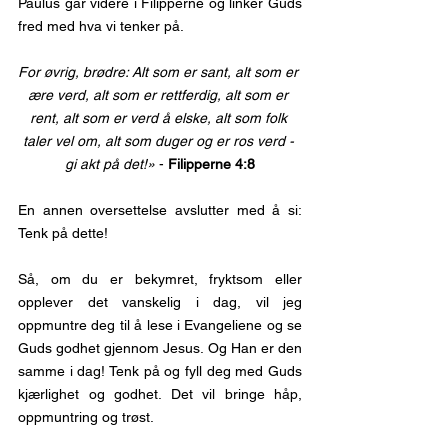
Paulus går videre i Filipperne og linker Guds 
fred med hva vi tenker på.
For øvrig, brødre: Alt som er sant, alt som er 
ære verd, alt som er rettferdig, alt som er 
rent, alt som er verd å elske, alt som folk 
taler vel om, alt som duger og er ros verd - 
gi akt på det!»
 - 
Filipperne 4:8
En annen oversettelse avslutter med å si: 
Tenk på dette!
Så, om du er bekymret, fryktsom eller 
opplever det vanskelig i dag, vil jeg 
oppmuntre deg til å lese i Evangeliene og se 
Guds godhet gjennom Jesus. Og Han er den 
samme i dag! Tenk på og fyll deg med Guds 
kjærlighet og godhet. Det vil bringe håp, 
oppmuntring og trøst.